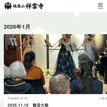
コ
ン
テ
ン
2026年1月
ツ
へ
移
動
2026年1月7日
報告
2025.11.16 観音大祭