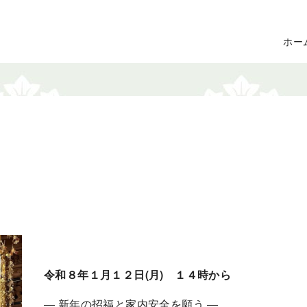
ホー
令和８年１月１２日(月) １４時から
― 新年の招福と家内安全を願う ―