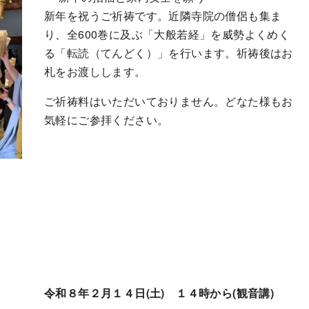
新年を祝うご祈祷です。近隣寺院の僧侶も集ま
り、全600巻に及ぶ「大般若経」を威勢よくめく
る「転読（てんどく）」を行います。祈祷後はお
札をお渡しします。
ご祈祷料はいただいておりません。どなた様もお
気軽にご参拝ください。
令和８年２月１４日(土) １４時から(観音講)