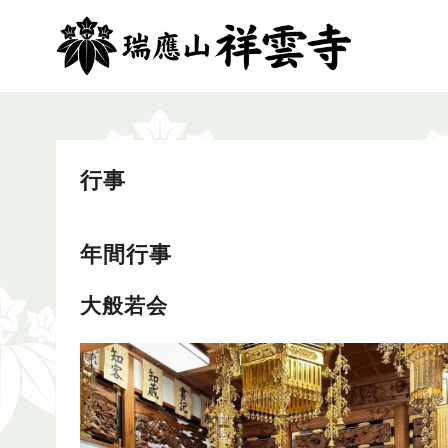
コ
ン
テ
ン
ツ
へ
移
行事
動
年間行事
大般若会