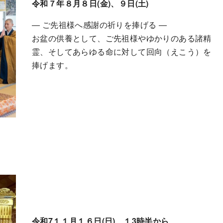
令和７年８月８日(金)、９日(土)
― ご先祖様へ感謝の祈りを捧げる ―
お盆の供養として、ご先祖様やゆかりのある諸精
霊、そしてあらゆる命に対して回向（えこう）を
捧げます。
令和7１１月１６日(日) １3時半から