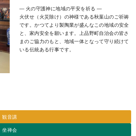
― 火の守護神に地域の平安を祈る ―
火伏せ（火災除け）の神様である秋葉山のご祈祷
です。かつてより製陶業が盛んなこの地域の安全
と、家内安全を願います。上品野町自治会の皆さ
まのご協力のもと、地域一体となって守り続けて
いる伝統ある行事です。
観音講
坐禅会